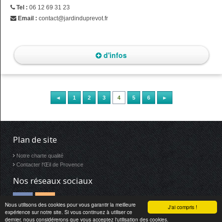
Tel :
06 12 69 31 23
Email :
contact@jardinduprevot.fr
d'infos
◄
1
2
3
4
5
6
►
Plan de site
Notre charte qualité
Contacter l'Œil de Provence
Nos réseaux sociaux
Nous utilisons des cookies pour vous garantir la meilleure
J'ai compris !
expérience sur notre site. Si vous continuez à utiliser ce
dernier, nous considérerons que vous acceptez l'utilisation des cookies.