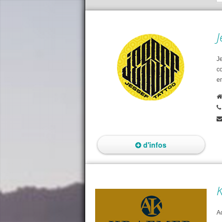
J
Je
c
en
d'infos
K
Ac