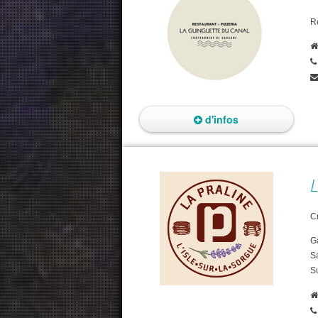
Re
d'infos
L
Cr
G
S
S