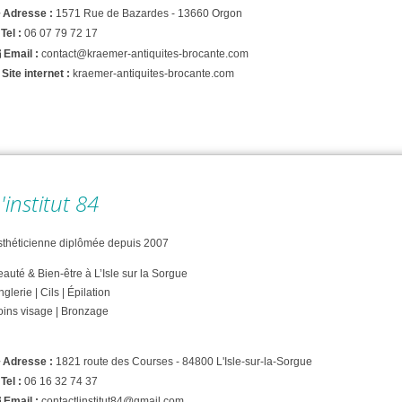
Adresse :
1571 Rue de Bazardes - 13660 Orgon
Tel :
06 07 79 72 17
Email :
contact@kraemer-antiquites-brocante.com
Site internet :
kraemer-antiquites-brocante.com
'institut 84
sthéticienne diplômée depuis 2007
auté & Bien-être à L’Isle sur la Sorgue
glerie | Cils | Épilation
oins visage | Bronzage
Adresse :
1821 route des Courses - 84800 L'Isle-sur-la-Sorgue
Tel :
06 16 32 74 37
Email :
contactlinstitut84@gmail.com