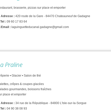
staurant, brasserie, pizzas sur place et emporter
Adresse :
420 route de la Gare - 84470 Chateauneuf de Gadagne
Tel :
09 60 17 83 64
Email :
laguinguetteducanal.gadagne@gmail.com
a Praline
êperie • Glacier • Salon de thé
alettes, crêpes & coupes glacées
alades gourmandes, boissons fraîches
ur place et emporter
Adresse :
34 rue de la République - 84800 L'Isle-sur-la-Sorgue
Tel :
04 90 38 08 93