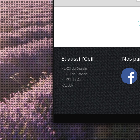
Et aussi l’Oeil...
Nos pa
L'Œil du Bassin
L'Œil de Gwada
L'Œil du Var
AdB37