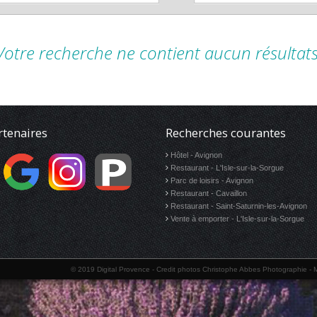
Votre recherche ne contient aucun résultats
rtenaires
Recherches courantes
Hôtel - Avignon
Restaurant - L'Isle-sur-la-Sorgue
Parc de loisirs - Avignon
Restaurant - Cavaillon
Restaurant - Saint-Saturnin-les-Avignon
Vente à emporter - L'Isle-sur-la-Sorgue
© 2019
Digital Provence
-
Credit photos Christophe Abbes Photographie
-