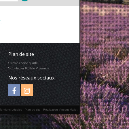
.
Plan de site
Notre charte qualité
Contacter l'Œil de Provence
Nos réseaux sociaux
Mentions Légales
-
Plan du site
-
Réalisation Vincent Mallet