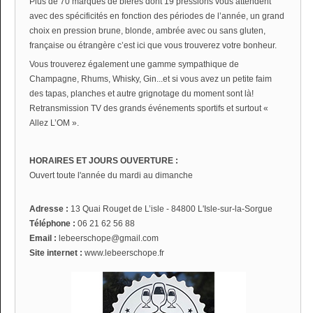
Plus de 70 marques de bières dont 19 pressions vous attendent
avec des spécificités en fonction des périodes de l’année, un grand
choix en pression brune, blonde, ambrée avec ou sans gluten,
française ou étrangère c’est ici que vous trouverez votre bonheur.
Vous trouverez également une gamme sympathique de
Champagne, Rhums, Whisky, Gin...et si vous avez un petite faim
des tapas, planches et autre grignotage du moment sont là!
Retransmission TV des grands événements sportifs et surtout «
Allez L’OM ».
HORAIRES ET JOURS OUVERTURE :
Ouvert toute l'année du mardi au dimanche
Adresse :
13 Quai Rouget de L’isle - 84800 L'Isle-sur-la-Sorgue
Téléphone :
06 21 62 56 88
Email :
lebeerschope@gmail.com
Site internet :
www.lebeerschope.fr