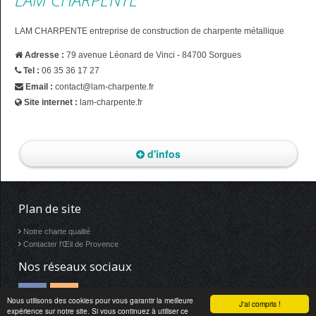
LAM CHARPENTE entreprise de construction de charpente métallique
Adresse :
79 avenue Léonard de Vinci - 84700 Sorgues
Tel :
06 35 36 17 27
Email :
contact@lam-charpente.fr
Site internet :
lam-charpente.fr
d'infos
Plan de site
Notre charte qualité
Contacter l'Œil de Provence
Nos réseaux sociaux
Nous utilisons des cookies pour vous garantir la meilleure
J'ai compris !
expérience sur notre site. Si vous continuez à utiliser ce