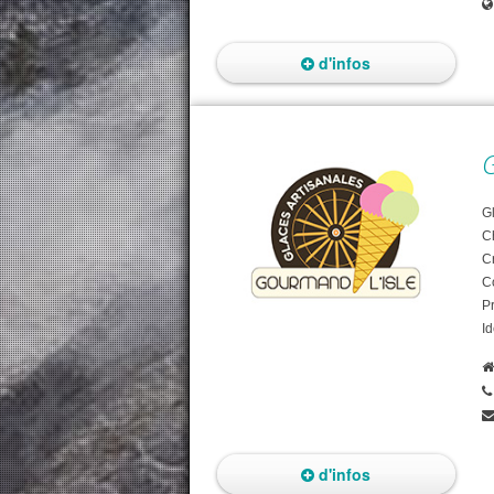
d'infos
G
Gl
C
C
Co
P
Id
d'infos