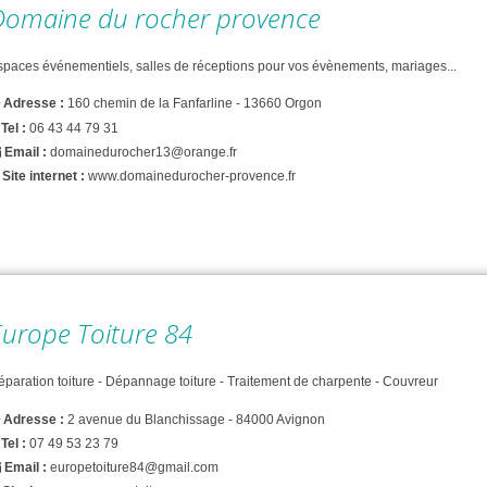
Domaine du rocher provence
spaces événementiels, salles de réceptions pour vos évènements, mariages...
Adresse :
160 chemin de la Fanfarline - 13660 Orgon
Tel :
06 43 44 79 31
Email :
domainedurocher13@orange.fr
Site internet :
www.domainedurocher-provence.fr
Europe Toiture 84
éparation toiture - Dépannage toiture - Traitement de charpente - Couvreur
Adresse :
2 avenue du Blanchissage - 84000 Avignon
Tel :
07 49 53 23 79
Email :
europetoiture84@gmail.com