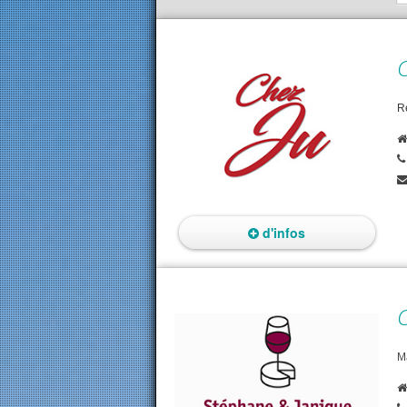
C
Re
d'infos
M