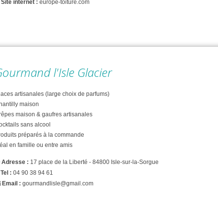
Site internet :
europe-toiture.com
ourmand l'Isle Glacier
aces artisanales (large choix de parfums)
hantilly maison
rêpes maison & gaufres artisanales
cktails sans alcool
roduits préparés à la commande
éal en famille ou entre amis
Adresse :
17 place de la Liberté - 84800 Isle-sur-la-Sorgue
Tel :
04 90 38 94 61
Email :
gourmandlisle@gmail.com