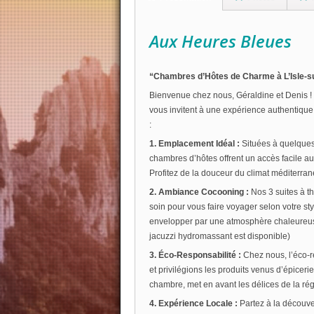
Aux Heures Bleues
“Chambres d’Hôtes de Charme à L’Isle-sur
Bienvenue chez nous, Géraldine et Denis ! 
vous invitent à une expérience authentique
:
1. Emplacement Idéal :
Situées à quelques
chambres d’hôtes offrent un accès facile a
Profitez de la douceur du climat méditerrané
2. Ambiance Cocooning :
Nos 3 suites à 
soin pour vous faire voyager selon votre s
envelopper par une atmosphère chaleureuse
jacuzzi hydromassant est disponible)
3. Éco-Responsabilité :
Chez nous, l’éco-re
et privilégions les produits venus d’épiceri
chambre, met en avant les délices de la rég
4. Expérience Locale :
Partez à la découve