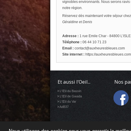
vignobles environnants. Nous serons ravis de
notre région.
Réservez dès maintenant votre séjour chez 
Géraldine et Denis
Adresse :
1 rue Emile Char - 84800 L’ISL
Téléphone :
06 44 10 71 23
Email :
contact@auxheuresbleues.com
Site internet :
https://auxheuresbleues.com
Et aussi l’Oeil...
Nos pa
L'Œil du Bassin
L'Œil de Gwada
L'Œil du Var
AdB37
Nous utilisons des cookies pour vous garantir la meilleu