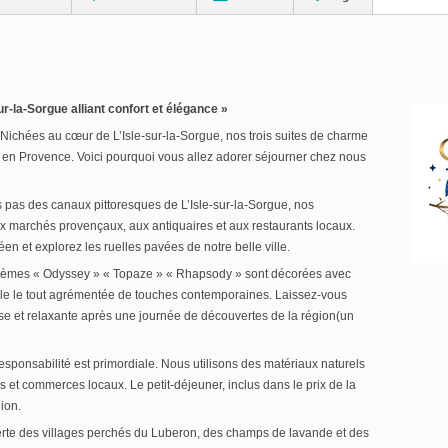
-la-Sorgue alliant confort et élégance »
Nichées au cœur de L’Isle-sur-la-Sorgue, nos trois suites de charme
 en Provence. Voici pourquoi vous allez adorer séjourner chez nous
 pas des canaux pittoresques de L’Isle-sur-la-Sorgue, nos
ux marchés provençaux, aux antiquaires et aux restaurants locaux.
en et explorez les ruelles pavées de notre belle ville.
thèmes « Odyssey » « Topaze » « Rhapsody » sont décorées avec
tyle le tout agrémentée de touches contemporaines. Laissez-vous
 et relaxante après une journée de découvertes de la région(un
sponsabilité est primordiale. Nous utilisons des matériaux naturels
es et commerces locaux. Le petit-déjeuner, inclus dans le prix de la
ion.
rte des villages perchés du Luberon, des champs de lavande et des