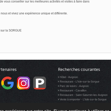
 vous conseiller sur les meilleures activités et visites à faire dans
nous et vivez une expérience unique et différente.
E sur la SORGUE
rtenaires
Recherches courantes
Hôtel - Avignon
Restaurant - L'Isle-sur-la-Sorgue
Parc de loisirs - Avignon
Restaurant - Cavaillon
Restaurant - Saint-Saturnin-les-Avignon
Vente à emporter - L'Isle-sur-la-Sorgue
re expérience sur notre site. Si vous continuez à utiliser c